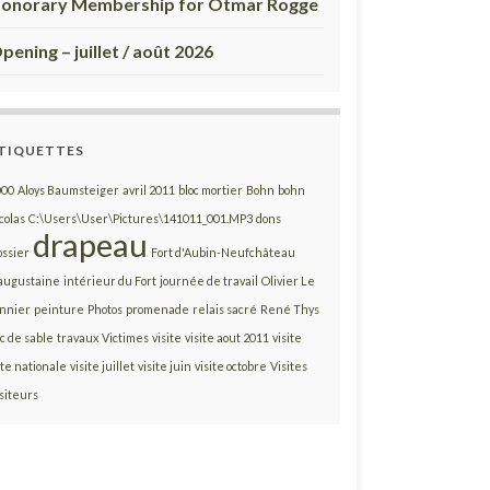
onorary Membership for Otmar Rogge
pening – juillet / août 2026
TIQUETTES
000
Aloys Baumsteiger
avril 2011
bloc mortier
Bohn
bohn
colas
C:\Users\User\Pictures\141011_001.MP3
dons
drapeau
ossier
Fort d'Aubin-Neufchâteau
augustaine
intérieur du Fort
journée de travail
Olivier Le
innier
peinture
Photos
promenade
relais sacré
René Thys
c de sable
travaux
Victimes
visite
visite aout 2011
visite
te nationale
visite juillet
visite juin
visite octobre
Visites
siteurs