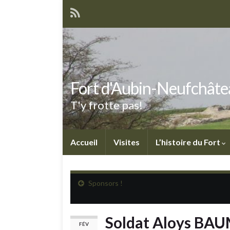
Fort d'Aubin-Neufchâte
T'y frotte pas!
Accueil
Visites
L’histoire du Fort
Sponsors !
Soldat Aloys BA
FÉV