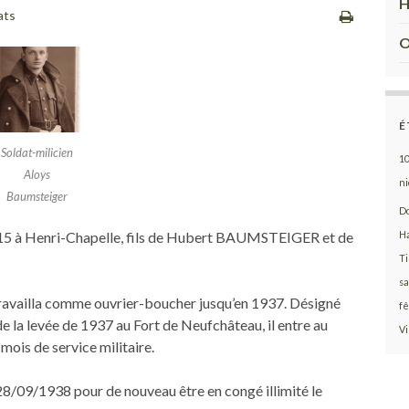
H
ats
O
É
Soldat-milicien
1
Aloys
ni
Baumsteiger
D
15 à Henri-Chapelle, fils de Hubert BAUMSTEIGER et de
H
T
sa
ravailla comme ouvrier-boucher jusqu’en 1937. Désigné
fê
e la levée de 1937 au Fort de Neufchâteau, il entre au
Vi
mois de service militaire.
8/09/1938 pour de nouveau être en congé illimité le