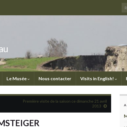
au
Le Musée
Nous contacter
Visits in English!
Première visite de la saison ce dimanche 21 avril
A
2013
M
UMSTEIGER