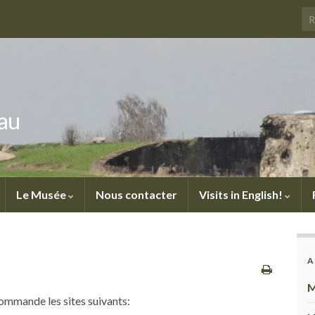
au
Le Musée
Nous contacter
Visits in English!
A
M
ommande les sites suivants: