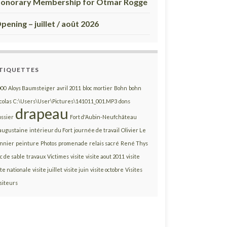
onorary Membership for Otmar Rogge
pening – juillet / août 2026
TIQUETTES
000
Aloys Baumsteiger
avril 2011
bloc mortier
Bohn
bohn
colas
C:\Users\User\Pictures\141011_001.MP3
dons
drapeau
ossier
Fort d'Aubin-Neufchâteau
augustaine
intérieur du Fort
journée de travail
Olivier Le
innier
peinture
Photos
promenade
relais sacré
René Thys
c de sable
travaux
Victimes
visite
visite aout 2011
visite
te nationale
visite juillet
visite juin
visite octobre
Visites
siteurs