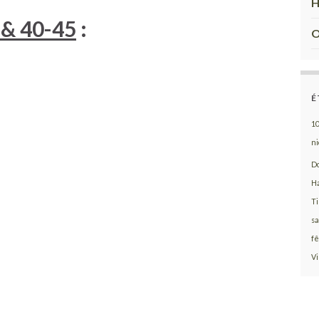
H
 & 40-45
:
O
É
1
ni
D
H
T
sa
fê
Vi