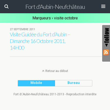
Fort d'Aubin-Neufchâteau
Marqueurs › visite octobre
27 SEPTEMBRE 2011
Visite Guidée du Fort d’Aubin –
Dimanche 16 Octobre 2011,
14H00
Retour au début
Mobile
Bureau
Fort d\'Aubin-Neufchâteau 2011-2013 - Reproduction interdite